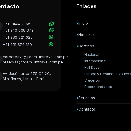
ntacto
Enlaces
Inicio
+51 1 444 2365
+51 940 668 372
Nosotros
+51 986 821 625
+51 951 376 120
Destinos
Nacional
corporativo@premiumtravel.com.pe
Internacional
reservas@premiumtravel.com.pe
Full Days
Av. José Larco 675 Of. 2C,
Europa y Destinos Exótico
Miraflores, Lima – Perú
Cruceros
Recomendados
Servicios
Contacto